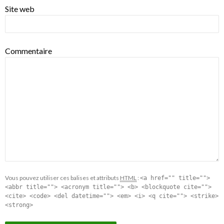
Site web
Commentaire
Vous pouvez utiliser ces balises et attributs
HTML
:
<a href="" title="">
<abbr title=""> <acronym title=""> <b> <blockquote cite="">
<cite> <code> <del datetime=""> <em> <i> <q cite=""> <strike>
<strong>