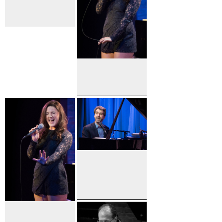
Carrie
Manolakos
and Jason
Robert
Brown
Carrie
Manolakos
Jason