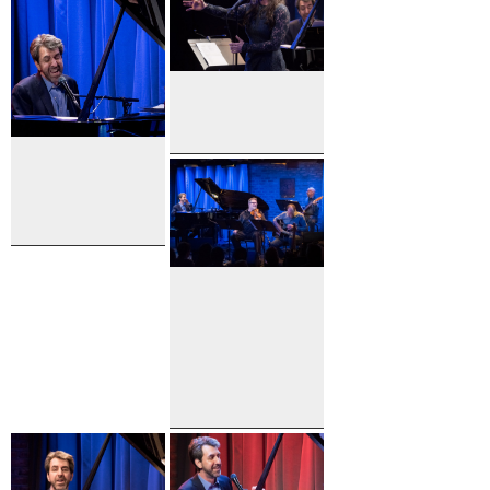
Carrie
Manolakos
Jason
Robert
Brown
The
Legendary