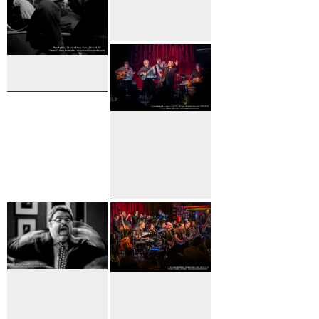
Arturo
O'Farrill
Pat Martino
Dori
Caymmi
and Joyce
Moreno