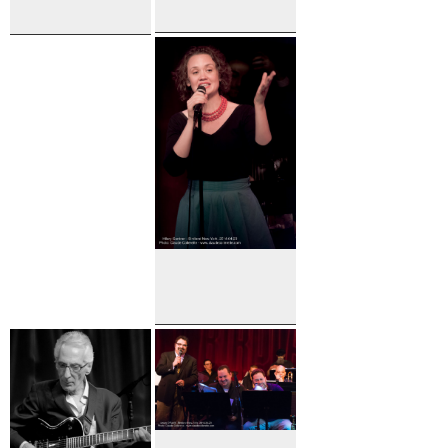
John
Darmon
Pizzarelli
Meader
Hilary
Gardner