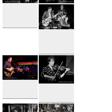
Joel Gray
and Robert
Creighton
The John
Pizzarelli
Quartet
John
Perre
Pizzarelli