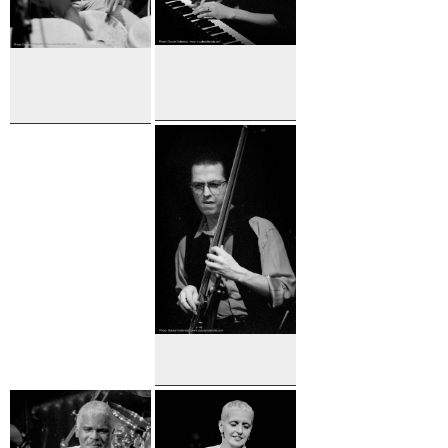
Mario
Ibrahim
Parent
Geye
Alain Caron