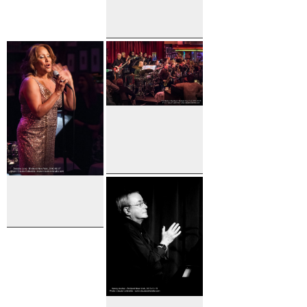
Valle
Ludovic
Beier
The
Birdland Big
Band
Darlene
Love