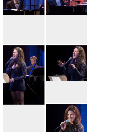
Caucasian
Rhythm
Kings
Jason
Jason
Robert
Robert
Brown
Brown
Carrie
Manolakos