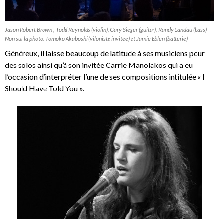
Jason Robert Brown , Todd Reynolds (violin), Gary Sieger (guitar), Randy Landau (bass) –
Non sur la photo: Tomoko Akaboshi (viloniste invitée) et Jamie Eblen (batterie)
Généreux, il laisse beaucoup de latitude à ses musiciens pour
des solos ainsi qu’à son invitée Carrie Manolakos qui a eu
l’occasion d’interpréter l’une de ses compositions intitulée « I
Should Have Told You ».