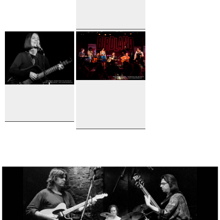
Kenny
Ascher
Joyce
Django
Moreno
Reinhardt
Festival