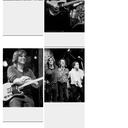
Pierre
Verville et
Mike Stern
Élyse
Duguay