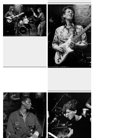
Mike Stern
M. Stern, A.
Caron & B.
Perowsky
M. Stern, A.
Caron & B.
Perowsky
Michel
Cusson