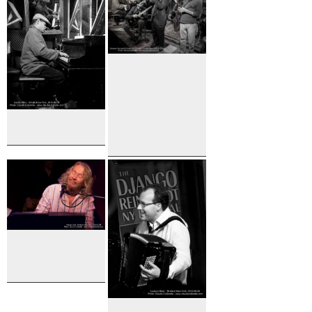
Blanchard
Sacha Perry
Dwayne
Clemons
and Sacha
Perry
Quintet
Marcos