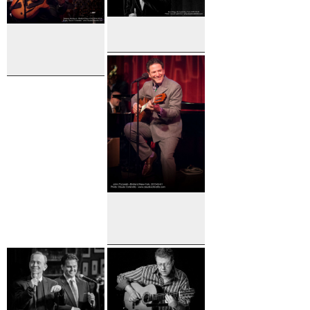
Kurt Elling
Roberto
Menescal
John
Pizzarelli