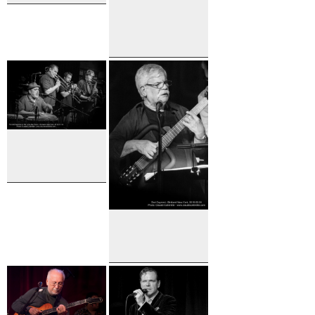
Arturo
O'Farrill
The
Birdland Big
Band with
Tommy
Igoe
Poncho
Sanchez
Dori
Caymmi