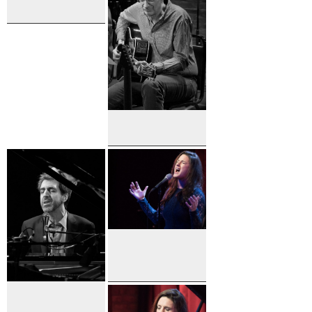
Robert
Brown
Carrie
Manolakos
Gary Sieger
Carrie