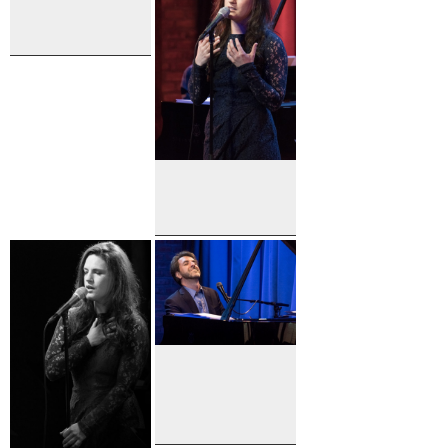
Manolakos
Jason
Robert
Brown
Carrie
Manolakos