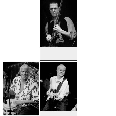
Parent
Geye
Alain Caron