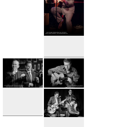
Menescal
John
Pizzarelli
Joel Gray