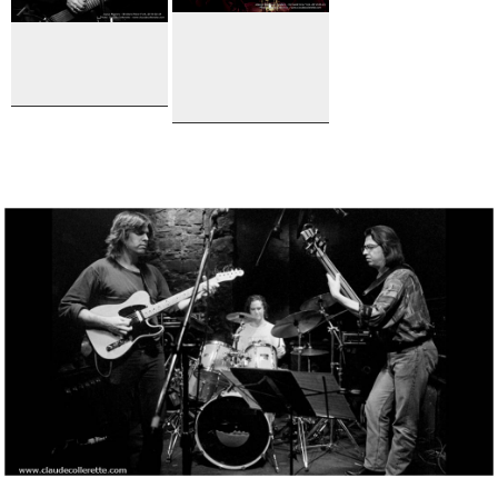
Joyce
Django
Moreno
Reinhardt
Festival