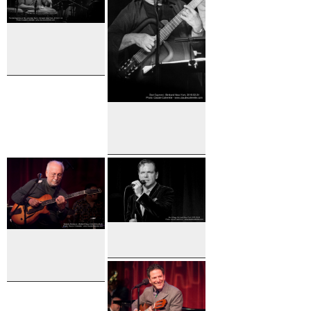
Band with
Tommy
Igoe
Poncho
Sanchez
Dori
Caymmi
Kurt Elling
Roberto