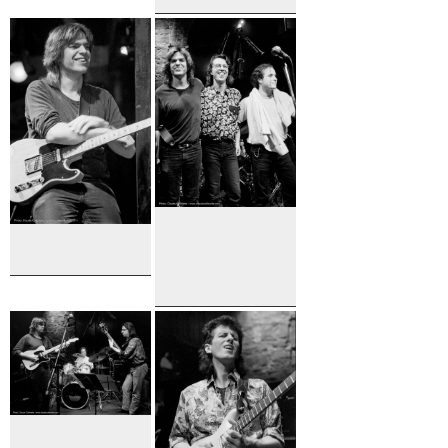
Verville et
Mike Stern
Élyse
Duguay
Mike Stern
M. Stern, A.
Caron & B.
Perowsky