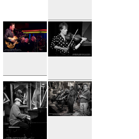
and Robert
Creighton
The John
Pizzarelli
Quartet
John
Perre
Pizzarelli
Blanchard