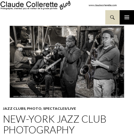
Search
SKIP TO CONTENT
Pri
Me
JAZZ CLUBS
,
PHOTO
,
SPECTACLES/LIVE
NEW-YORK JAZZ CLUB
PHOTOGRAPHY