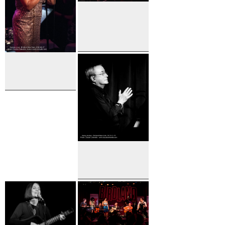
The
Birdland Big
Band
Darlene
Love
Kenny
Ascher