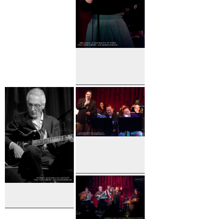
Hilary
Gardner
Arturo
O'Farrill