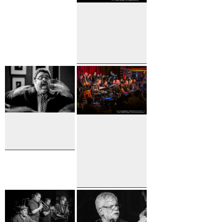
Pat Martino
Dori
Caymmi
and Joyce
Moreno
Arturo
O'Farrill
The
Birdland Big