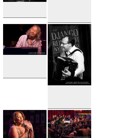
Sacha Perry
Dwayne
Clemons
and Sacha
Perry
Quintet
Marcos
Valle
Ludovic
Beier