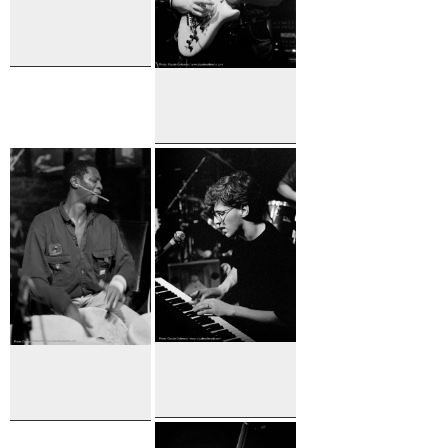
M. Stern, A.
Caron & B.
Perowsky
Michel
Cusson
Mario
Ibrahim