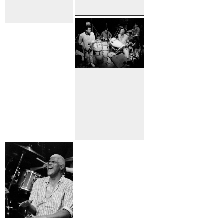
Leni Stern
Don Alias
Leni Stern,
Don Alias,
Les freres
Labrosse et
cie