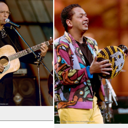
t-Clair
Mauranne
vard