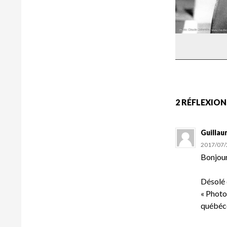
Loulou H
2 RÉFLEXION
Guilla
2017/07/
Bonjour
Désolé 
« Photo
québéco