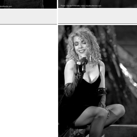
Martine Chevrier
harlebois