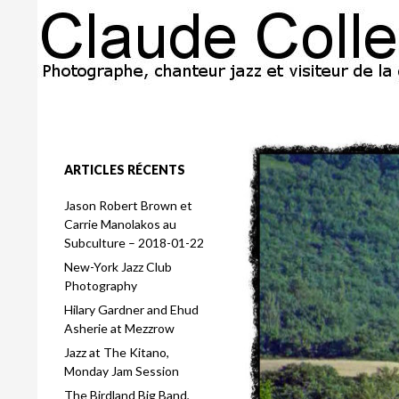
Search
www.claudecollerette.com
ARTICLES RÉCENTS
Jason Robert Brown et
Carrie Manolakos au
Subculture – 2018-01-22
New-York Jazz Club
Photography
Hilary Gardner and Ehud
Asherie at Mezzrow
Jazz at The Kitano,
Monday Jam Session
The Birdland Big Band,